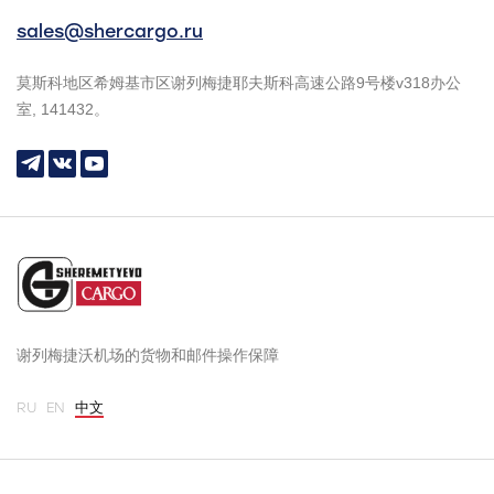
sales@shercargo.ru
莫斯科地区希姆基市区谢列梅捷耶夫斯科高速公路9号楼v318办公
室, 141432。
谢列梅捷沃机场的货物和邮件操作保障
RU
EN
中文