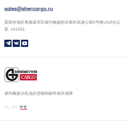
sales@shercargo.ru
莫斯科地区希姆基市区谢列梅捷耶夫斯科高速公路9号楼v318办公
室, 141432。
谢列梅捷沃机场的货物和邮件操作保障
RU
EN
中文